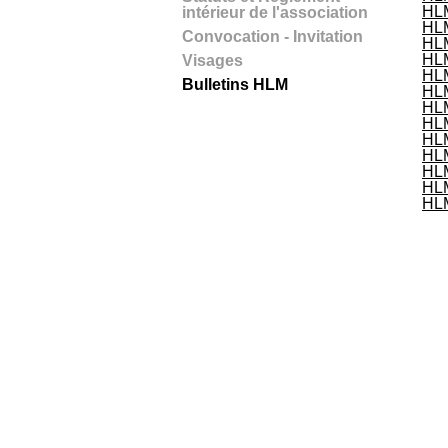
HL
intérieur de l'association
HL
Convocation - Invitation
HL
HLM
Visages
HLM
Bulletins HLM
HLM
HLM
HLM
HLM
HLM
HLM
HLM
HL