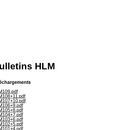
ulletins HLM
s êtes ici
léchargements
M109.pdf
M108+11.pdf
M107+10.pdf
M106+9.pdf
M105+8.pdf
M104+7.pdf
M103+6.pdf
M102+5.pdf
M101+4.pdf