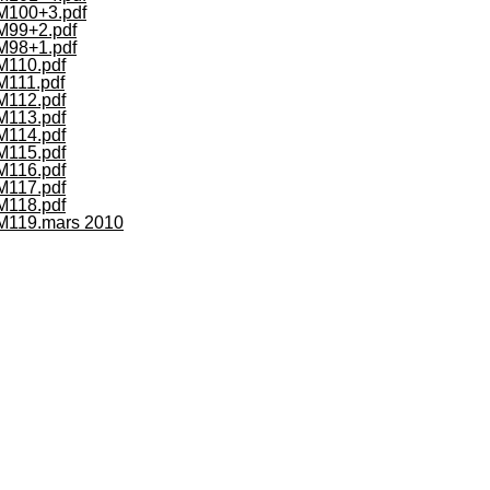
M100+3.pdf
M99+2.pdf
M98+1.pdf
110.pdf
111.pdf
112.pdf
113.pdf
114.pdf
115.pdf
116.pdf
117.pdf
118.pdf
M119.mars 2010