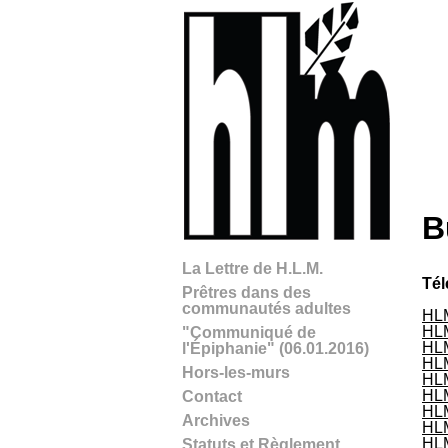
B
Aller au contenu principal
La Lettre de H.L.M.
Vou
Té
Prêtres dans des
communautés adultes
HL
HL
"Communiqué de
HL
l'Épiphanie" (06.01.2016)
HL
Hors-les-murs
HL
HL
Contact
HL
Archives
HL
HL
Statuts et Règlement