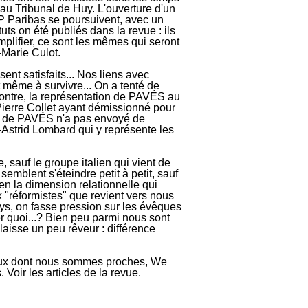
 au Tribunal de Huy. L'ouverture d'un
P Paribas se poursuivent, avec un
ts on été publiés dans la revue : ils
mplifier, ce sont les mêmes qui seront
-Marie Culot.
nt satisfaits... Nos liens avec
 même à survivre... On a tenté de
ontre, la représentation de PAVÉS au
Pierre Collet ayant démissionné pour
eil de PAVÉS n'a pas envoyé de
-Astrid Lombard qui y représente les
sauf le groupe italien qui vient de
emblent s'éteindre petit à petit, sauf
en la dimension relationnelle qui
ux "réformistes" que revient vers nous
s, on fasse pression sur les évêques
 quoi...? Bien peu parmi nous sont
laisse un peu rêveur : différence
onaux dont nous sommes proches, We
Voir les articles de la revue.