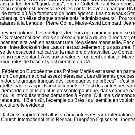
vus par les deux "liquidateurs", Pierre Collet et Paul Bourgeois,
veau compte est nécessaire et les contacts avec la banque BN
 de retard dû à la fermeture de notre agence. Les nouveaux Statu
voient qu'on élise chaque année trois "administrateurs". Pour si
nataires à la banque : Pierre Collet, Marie-Astrid Lombard, Jean
a revue continue. Les quelques lecteurs qui communiquent se dise
ÉS restent solides, mais ce réseau aussi a du mal à recruter, et
ancer son site web en assurant une Newsletter mensuelle. Par c
seil Interdiocésain des Laïcs n'est actuellement plus assurée, 
se de désaccord radical sur la manière d'y travailler. Le Cons
veau représentant. Avis aux amateurs : on peut contacter Marie
munautés de base et y est membre du CA ...
a Fédération Européenne des Prêtres Mariés est assez en panne, 
ir un Congrès national assez intéressant. Les différents groupes s
in-Jour, le groupe français des "compagnes de prêtres" : c'est bi
erpelle, pas les aspects institutionnels... C'est des autres résea
 demande de plus en plus pressante pour que, dans chaque pay
r qu'ils introduisent des demandes à Rome. Oui, mais demander
andeurs... ! Bien sûr, l'exemple du Brésil qui semble en vouloir 
io-culturelle évidente.
n fait aussi rapidement allusion aux autres réseaux internati
 Church International et le Réseau Européen Églises et Libertés. 