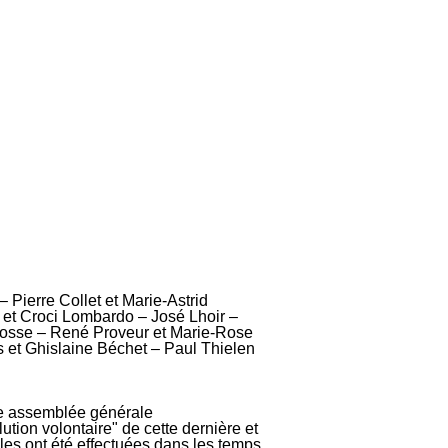
 Pierre Collet et Marie-Astrid
et Croci Lombardo – José Lhoir –
oosse – René Proveur et Marie-Rose
et Ghislaine Béchet – Paul Thielen
ère assemblée générale
olution volontaire" de cette dernière et
ales ont été effectuées dans les temps