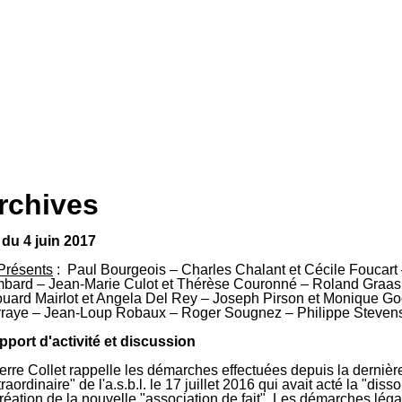
rchives
s êtes ici
du 4 juin 2017
Présents
: Paul Bourgeois – Charles Chalant et Cécile Foucart –
bard – Jean-Marie Culot et Thérèse Couronné – Roland Graas 
uard Mairlot et Angela Del Rey – Joseph Pirson et Monique G
raye – Jean-Loup Robaux – Roger Sougnez – Philippe Stevens 
pport d'activité et discussion
ierre Collet rappelle les démarches effectuées depuis la derni
raordinaire" de l'a.s.b.l. le 17 juillet 2016 qui avait acté la "diss
création de la nouvelle "association de fait". Les démarches lég