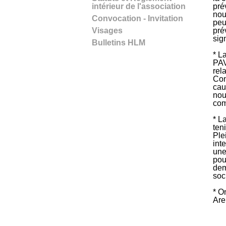
intérieur de l'association
pré
nou
Convocation - Invitation
peu
Visages
pré
sig
Bulletins HLM
* L
PAV
rel
Con
cau
nou
com
* L
ten
Ple
int
une
pou
dem
soc
* O
Are